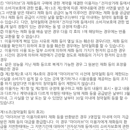
① “마더러브”과 재화등의 구매에 관한 계약을 체결한 이용자는 「전자상거래 등에서
의 소비자보호에 관한 법률」 제13조 제2항에 따른 계약내용에 관한 서면을 받은 날
(그 서면을 받은 때보다 재화 등의 공급이 늦게 이루어진 경우에는 재화 등을 공급받
거나 재화 등의 공급이 시작된 날을 말합니다)부터 7일 이내에는 청약의 철회를 할
수 있습니다. 다만, 청약철회에 관하여 「전자상거래 등에서의 소비자보호에 관한 법
률」에 달리 정함이 있는 경우에는 동 법 규정에 따릅니다.
② 이용자는 재화 등을 배송 받은 경우 다음 각 호의 1에 해당하는 경우에는 반품
및 교환을 할 수 없습니다.
1. 이용자에게 책임 있는 사유로 재화 등이 멸실 또는 훼손된 경우(다만, 재화 등의
내용을 확인하기 위하여 포장 등을 훼손한 경우에는 청약철회를 할 수 있습니다)
2. 이용자의 사용 또는 일부 소비에 의하여 재화 등의 가치가 현저히 감소한 경우
3. 시간의 경과에 의하여 재판매가 곤란할 정도로 재화등의 가치가 현저히 감소한
경우
4. 같은 성능을 지닌 재화 등으로 복제가 가능한 경우 그 원본인 재화 등의 포장을
훼손한 경우
③ 제2항제2호 내지 제4호의 경우에 “마더러브”이 사전에 청약철회 등이 제한되는
사실을 소비자가 쉽게 알 수 있는 곳에 명기하거나 시용상품을 제공하는 등의 조치
를 하지 않았다면 이용자의 청약철회 등이 제한되지 않습니다.
④ 이용자는 제1항 및 제2항의 규정에 불구하고 재화 등의 내용이 표시•광고 내용
과 다르거나 계약내용과 다르게 이행된 때에는 당해 재화 등을 공급받은 날부터 3월
이내, 그 사실을 안 날 또는 알 수 있었던 날부터 30일 이내에 청약철회 등을 할 수
있습니다.
제16조(청약철회 등의 효과)
① “마더러브”은 이용자로부터 재화 등을 반환받은 경우 3영업일 이내에 이미 지급
받은 재화 등의 대금을 환급합니다. 이 경우 “마더러브”이 이용자에게 재화등의 환
급을 지연한때에는 그 지연기간에 대하여 「전자상거래 등에서의 소비자보호에 관한