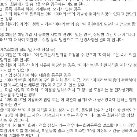
브”의 회원재가입 승낙을 얻은 경우에는 예외로 한다.
2. 등록 내용에 허위, 기재누락, 오기가 있는 경우
3. 기타 회원으로 등록하는 것이 “마더러브”의 기술상 현저히 지장이 있다고 판단되
는 경우
③ 회원가입계약의 성립 시기는 “마더러브”의 승낙이 회원에게 도달한 시점으로 합
니다.
④ 회원은 회원가입 시 등록한 사항에 변경이 있는 경우, 상당한 기간 이내에 “마더
러브”에 대하여 회원정보 수정 등의 방법으로 그 변경사항을 알려야 합니다.
제7조(회원 탈퇴 및 자격 상실 등)
① 회원은 “마더러브”에 언제든지 탈퇴를 요청할 수 있으며 “마더러브”은 즉시 회원
탈퇴를 처리합니다.
② 회원이 다음 각 호의 사유에 해당하는 경우, “마더러브”은 회원자격을 제한 및 정
지시킬 수 있습니다.
1. 가입 신청 시에 허위 내용을 등록한 경우
2. “마더러브”을 이용하여 구입한 재화 등의 대금, 기타 “마더러브”이용에 관련하여
회원이 부담하는 채무를 기일에 지급하지 않는 경우
3. 다른 사람의 “마더러브” 이용을 방해하거나 그 정보를 도용하는 등 전자상거래
질서를 위협하는 경우
4. “마더러브”을 이용하여 법령 또는 이 약관이 금지하거나 공서양속에 반하는 행위
를 하는 경우
③ “마더러브”이 회원 자격을 제한․정지 시킨 후, 동일한 행위가 2회 이상 반복되거
나 30일 이내에 그 사유가 시정되지 아니하는 경우 “마더러브”은 회원자격을 상실
시킬 수 있습니다.
④ “마더러브”이 회원자격을 상실시키는 경우에는 회원등록을 말소합니다. 이 경우
회원에게 이를 통지하고, 회원등록 말소 전에 최소한 30일 이상의 기간을 정하여 소
명할 기회를 부여합니다.