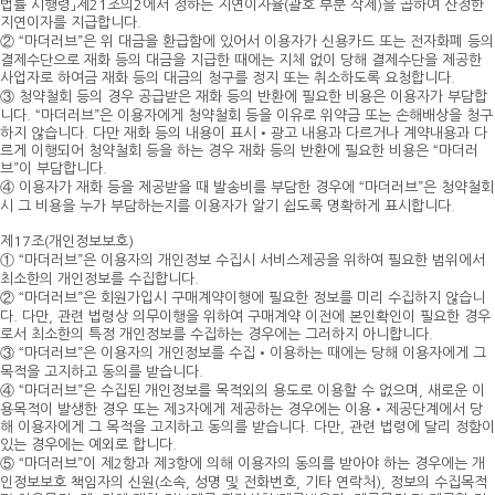
법률 시행령」제21조의2에서 정하는 지연이자율(괄호 부분 삭제)을 곱하여 산정한
지연이자를 지급합니다.
② “마더러브”은 위 대금을 환급함에 있어서 이용자가 신용카드 또는 전자화폐 등의
결제수단으로 재화 등의 대금을 지급한 때에는 지체 없이 당해 결제수단을 제공한
사업자로 하여금 재화 등의 대금의 청구를 정지 또는 취소하도록 요청합니다.
③ 청약철회 등의 경우 공급받은 재화 등의 반환에 필요한 비용은 이용자가 부담합
니다. “마더러브”은 이용자에게 청약철회 등을 이유로 위약금 또는 손해배상을 청구
하지 않습니다. 다만 재화 등의 내용이 표시•광고 내용과 다르거나 계약내용과 다
르게 이행되어 청약철회 등을 하는 경우 재화 등의 반환에 필요한 비용은 “마더러
브”이 부담합니다.
④ 이용자가 재화 등을 제공받을 때 발송비를 부담한 경우에 “마더러브”은 청약철회
시 그 비용을 누가 부담하는지를 이용자가 알기 쉽도록 명확하게 표시합니다.
제17조(개인정보보호)
① “마더러브”은 이용자의 개인정보 수집시 서비스제공을 위하여 필요한 범위에서
최소한의 개인정보를 수집합니다.
② “마더러브”은 회원가입시 구매계약이행에 필요한 정보를 미리 수집하지 않습니
다. 다만, 관련 법령상 의무이행을 위하여 구매계약 이전에 본인확인이 필요한 경우
로서 최소한의 특정 개인정보를 수집하는 경우에는 그러하지 아니합니다.
③ “마더러브”은 이용자의 개인정보를 수집•이용하는 때에는 당해 이용자에게 그
목적을 고지하고 동의를 받습니다.
④ “마더러브”은 수집된 개인정보를 목적외의 용도로 이용할 수 없으며, 새로운 이
용목적이 발생한 경우 또는 제3자에게 제공하는 경우에는 이용•제공단계에서 당
해 이용자에게 그 목적을 고지하고 동의를 받습니다. 다만, 관련 법령에 달리 정함이
있는 경우에는 예외로 합니다.
⑤ “마더러브”이 제2항과 제3항에 의해 이용자의 동의를 받아야 하는 경우에는 개
인정보보호 책임자의 신원(소속, 성명 및 전화번호, 기타 연락처), 정보의 수집목적