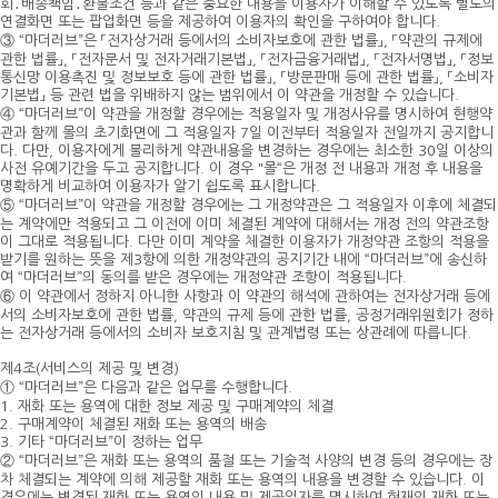
회․배송책임․환불조건 등과 같은 중요한 내용을 이용자가 이해할 수 있도록 별도의
연결화면 또는 팝업화면 등을 제공하여 이용자의 확인을 구하여야 합니다.
③ “마더러브”은 「전자상거래 등에서의 소비자보호에 관한 법률」, 「약관의 규제에
관한 법률」, 「전자문서 및 전자거래기본법」, 「전자금융거래법」, 「전자서명법」, 「정보
통신망 이용촉진 및 정보보호 등에 관한 법률」, 「방문판매 등에 관한 법률」, 「소비자
기본법」 등 관련 법을 위배하지 않는 범위에서 이 약관을 개정할 수 있습니다.
④ “마더러브”이 약관을 개정할 경우에는 적용일자 및 개정사유를 명시하여 현행약
관과 함께 몰의 초기화면에 그 적용일자 7일 이전부터 적용일자 전일까지 공지합니
다. 다만, 이용자에게 불리하게 약관내용을 변경하는 경우에는 최소한 30일 이상의
사전 유예기간을 두고 공지합니다. 이 경우 "몰“은 개정 전 내용과 개정 후 내용을
명확하게 비교하여 이용자가 알기 쉽도록 표시합니다.
⑤ “마더러브”이 약관을 개정할 경우에는 그 개정약관은 그 적용일자 이후에 체결되
는 계약에만 적용되고 그 이전에 이미 체결된 계약에 대해서는 개정 전의 약관조항
이 그대로 적용됩니다. 다만 이미 계약을 체결한 이용자가 개정약관 조항의 적용을
받기를 원하는 뜻을 제3항에 의한 개정약관의 공지기간 내에 “마더러브”에 송신하
여 “마더러브”의 동의를 받은 경우에는 개정약관 조항이 적용됩니다.
⑥ 이 약관에서 정하지 아니한 사항과 이 약관의 해석에 관하여는 전자상거래 등에
서의 소비자보호에 관한 법률, 약관의 규제 등에 관한 법률, 공정거래위원회가 정하
는 전자상거래 등에서의 소비자 보호지침 및 관계법령 또는 상관례에 따릅니다.
제4조(서비스의 제공 및 변경)
① “마더러브”은 다음과 같은 업무를 수행합니다.
1. 재화 또는 용역에 대한 정보 제공 및 구매계약의 체결
2. 구매계약이 체결된 재화 또는 용역의 배송
3. 기타 “마더러브”이 정하는 업무
② “마더러브”은 재화 또는 용역의 품절 또는 기술적 사양의 변경 등의 경우에는 장
차 체결되는 계약에 의해 제공할 재화 또는 용역의 내용을 변경할 수 있습니다. 이
경우에는 변경된 재화 또는 용역의 내용 및 제공일자를 명시하여 현재의 재화 또는