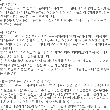
×
제1조(목적)
이 약관은 마더러브 산후조리원(이하 “마더러브”이라 한다)에서 제공하는 인터넷 관
련 서비스(이하 “서비스”라 한다)를 이용함에 있어 사이버 몰과 이용자의 권리․의무
및 책임사항을 규정함을 목적으로 합니다.
※「PC통신, 무선 등을 이용하는 전자상거래에 대해서도 그 성질에 반하지 않는 한
이 약관을 준용합니다.」
제2조(정의)
① “마더러브”이란 OO 회사가 재화 또는 용역(이하 “재화 등”이라 함)을 이용자에
게 제공하기 위하여 컴퓨터 등 정보통신설비를 이용하여 재화 등을 거래할 수 있도
록 설정한 가상의 영업장을 말하며, 아울러 사이버몰을 운영하는 사업자의 의미로도
사용합니다.
② “이용자”란 “마더러브”에 접속하여 이 약관에 따라 “마더러브”이 제공하는 서비
스를 받는 회원 및 비회원을 말합니다.
③ ‘회원’이라 함은 “마더러브”에 (삭제) 회원등록을 한 자로서, 계속적으로 “마더러
브”이 제공하는 서비스를 이용할 수 있는 자를 말합니다.
④ ‘비회원’이라 함은 회원에 가입하지 않고 “마더러브”이 제공하는 서비스를 이용하
는 자를 말합니다.
제3조 (약관 등의 명시와 설명 및 개정)
① “마더러브”은 이 약관의 내용과 상호 및 대표자 성명, 영업소 소재지 주소(소비자
의 불만을 처리할 수 있는 곳의 주소를 포함), 전화번호․모사전송번호․전자우편주
소, 사업자등록번호, 통신판매업 신고번호, 개인정보보호책임자등을 이용자가 쉽게
알 수 있도록 00 사이버몰의 초기 서비스화면(전면)에 게시합니다. 다만, 약관의 내
용은 이용자가 연결화면을 통하여 볼 수 있도록 할 수 있습니다.
② “몰은 이용자가 약관에 동의하기에 앞서 약관에 정하여져 있는 내용 중 청약철