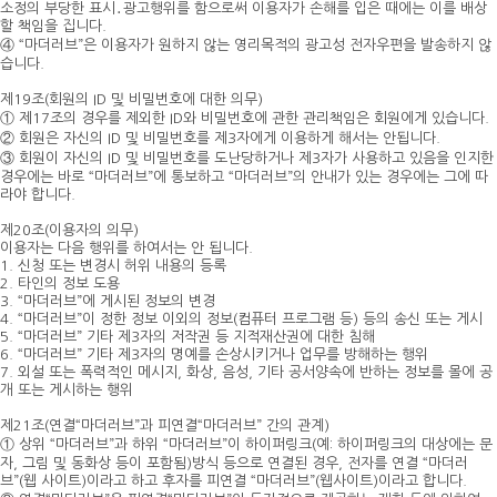
소정의 부당한 표시․광고행위를 함으로써 이용자가 손해를 입은 때에는 이를 배상
할 책임을 집니다.
④ “마더러브”은 이용자가 원하지 않는 영리목적의 광고성 전자우편을 발송하지 않
습니다.
제19조(회원의 ID 및 비밀번호에 대한 의무)
① 제17조의 경우를 제외한 ID와 비밀번호에 관한 관리책임은 회원에게 있습니다.
② 회원은 자신의 ID 및 비밀번호를 제3자에게 이용하게 해서는 안됩니다.
③ 회원이 자신의 ID 및 비밀번호를 도난당하거나 제3자가 사용하고 있음을 인지한
경우에는 바로 “마더러브”에 통보하고 “마더러브”의 안내가 있는 경우에는 그에 따
라야 합니다.
제20조(이용자의 의무)
이용자는 다음 행위를 하여서는 안 됩니다.
1. 신청 또는 변경시 허위 내용의 등록
2. 타인의 정보 도용
3. “마더러브”에 게시된 정보의 변경
4. “마더러브”이 정한 정보 이외의 정보(컴퓨터 프로그램 등) 등의 송신 또는 게시
5. “마더러브” 기타 제3자의 저작권 등 지적재산권에 대한 침해
6. “마더러브” 기타 제3자의 명예를 손상시키거나 업무를 방해하는 행위
7. 외설 또는 폭력적인 메시지, 화상, 음성, 기타 공서양속에 반하는 정보를 몰에 공
개 또는 게시하는 행위
제21조(연결“마더러브”과 피연결“마더러브” 간의 관계)
① 상위 “마더러브”과 하위 “마더러브”이 하이퍼링크(예: 하이퍼링크의 대상에는 문
자, 그림 및 동화상 등이 포함됨)방식 등으로 연결된 경우, 전자를 연결 “마더러
브”(웹 사이트)이라고 하고 후자를 피연결 “마더러브”(웹사이트)이라고 합니다.