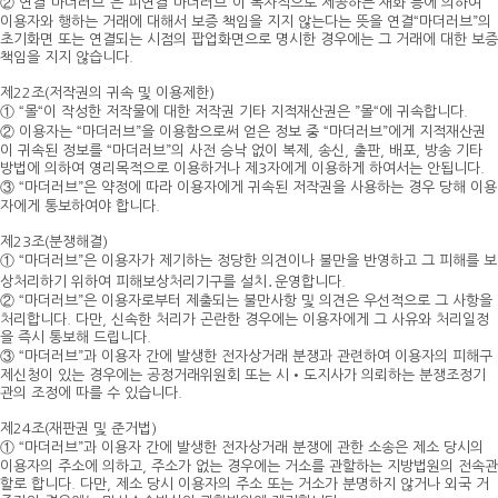
② 연결“마더러브”은 피연결“마더러브”이 독자적으로 제공하는 재화 등에 의하여
이용자와 행하는 거래에 대해서 보증 책임을 지지 않는다는 뜻을 연결“마더러브”의
초기화면 또는 연결되는 시점의 팝업화면으로 명시한 경우에는 그 거래에 대한 보증
책임을 지지 않습니다.
제22조(저작권의 귀속 및 이용제한)
① “몰“이 작성한 저작물에 대한 저작권 기타 지적재산권은 ”몰“에 귀속합니다.
② 이용자는 “마더러브”을 이용함으로써 얻은 정보 중 “마더러브”에게 지적재산권
이 귀속된 정보를 “마더러브”의 사전 승낙 없이 복제, 송신, 출판, 배포, 방송 기타
방법에 의하여 영리목적으로 이용하거나 제3자에게 이용하게 하여서는 안됩니다.
③ “마더러브”은 약정에 따라 이용자에게 귀속된 저작권을 사용하는 경우 당해 이용
자에게 통보하여야 합니다.
제23조(분쟁해결)
① “마더러브”은 이용자가 제기하는 정당한 의견이나 불만을 반영하고 그 피해를 보
상처리하기 위하여 피해보상처리기구를 설치․운영합니다.
② “마더러브”은 이용자로부터 제출되는 불만사항 및 의견은 우선적으로 그 사항을
처리합니다. 다만, 신속한 처리가 곤란한 경우에는 이용자에게 그 사유와 처리일정
을 즉시 통보해 드립니다.
③ “마더러브”과 이용자 간에 발생한 전자상거래 분쟁과 관련하여 이용자의 피해구
제신청이 있는 경우에는 공정거래위원회 또는 시•도지사가 의뢰하는 분쟁조정기
관의 조정에 따를 수 있습니다.
제24조(재판권 및 준거법)
① “마더러브”과 이용자 간에 발생한 전자상거래 분쟁에 관한 소송은 제소 당시의
이용자의 주소에 의하고, 주소가 없는 경우에는 거소를 관할하는 지방법원의 전속관
할로 합니다. 다만, 제소 당시 이용자의 주소 또는 거소가 분명하지 않거나 외국 거