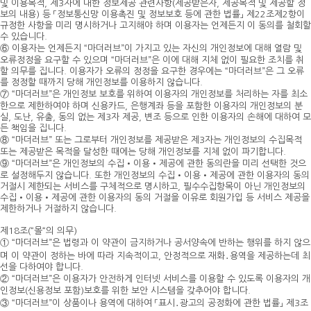
및 이용목적, 제3자에 대한 정보제공 관련사항(제공받은자, 제공목적 및 제공할 정
보의 내용) 등 「정보통신망 이용촉진 및 정보보호 등에 관한 법률」 제22조제2항이
규정한 사항을 미리 명시하거나 고지해야 하며 이용자는 언제든지 이 동의를 철회할
수 있습니다.
⑥ 이용자는 언제든지 “마더러브”이 가지고 있는 자신의 개인정보에 대해 열람 및
오류정정을 요구할 수 있으며 “마더러브”은 이에 대해 지체 없이 필요한 조치를 취
할 의무를 집니다. 이용자가 오류의 정정을 요구한 경우에는 “마더러브”은 그 오류
를 정정할 때까지 당해 개인정보를 이용하지 않습니다.
⑦ “마더러브”은 개인정보 보호를 위하여 이용자의 개인정보를 처리하는 자를 최소
한으로 제한하여야 하며 신용카드, 은행계좌 등을 포함한 이용자의 개인정보의 분
실, 도난, 유출, 동의 없는 제3자 제공, 변조 등으로 인한 이용자의 손해에 대하여 모
든 책임을 집니다.
⑧ “마더러브” 또는 그로부터 개인정보를 제공받은 제3자는 개인정보의 수집목적
또는 제공받은 목적을 달성한 때에는 당해 개인정보를 지체 없이 파기합니다.
⑨ “마더러브”은 개인정보의 수집•이용•제공에 관한 동의란을 미리 선택한 것으
로 설정해두지 않습니다. 또한 개인정보의 수집•이용•제공에 관한 이용자의 동의
거절시 제한되는 서비스를 구체적으로 명시하고, 필수수집항목이 아닌 개인정보의
수집•이용•제공에 관한 이용자의 동의 거절을 이유로 회원가입 등 서비스 제공을
제한하거나 거절하지 않습니다.
제18조(“몰“의 의무)
① “마더러브”은 법령과 이 약관이 금지하거나 공서양속에 반하는 행위를 하지 않으
며 이 약관이 정하는 바에 따라 지속적이고, 안정적으로 재화․용역을 제공하는데 최
선을 다하여야 합니다.
② “마더러브”은 이용자가 안전하게 인터넷 서비스를 이용할 수 있도록 이용자의 개
인정보(신용정보 포함)보호를 위한 보안 시스템을 갖추어야 합니다.
③ “마더러브”이 상품이나 용역에 대하여 「표시․광고의 공정화에 관한 법률」 제3조