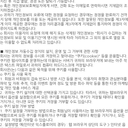
치신 후 직접 열람, 정정 또는 탈퇴가 가능합니다.
o 혹은 개인정보보호책임자에게 서면, 전화 또는 이메일로 연락하시면 지체없이 조
치하겠습니다.
o 귀하가 개인정보의 오류에 대한 정정을 요청하신 경우에는 정정을 완료하기 전까
지 당해 개인정보를 이용 또는 제공하지 않습니다. 또한 잘못된 개인정보를 제3자에
게 이미 제공한 경우에는 정정 처리결과를 제3자에게 지체없이 통지하여 정정이 이
루어지도록 하겠습니다.
o 회사는 이용자의 요청에 의해 해지 또는 삭제된 개인정보는 "회사가 수집하는 개
인정보의 보유 및 이용기간"에 명시된 바에 따라 처리하고 그 외의 용도로 열람 또
는 이용할 수 없도록 처리하고 있습니다.
■ 개인정보 자동수집 장치의 설치, 운영 및 그 거부에 관한 사항
회사는 귀하의 정보를 수시로 저장하고 찾아내는 "쿠키(cookie)" 등을 운용합니다.
쿠키란 웹사이트를 운영하는데 이용되는 서버가 귀하의 브라우저에 보내는 아주 작
은 텍스트 파일로서 귀하의 컴퓨터 하드디스크에 저장됩니다.
회사은(는) 다음과 같은 목적을 위해 쿠키를 사용합니다.
o 쿠키 등 사용 목적
1. 회원과 비회원의 접속 빈도나 방문 시간 등을 분석, 이용자의 취향과 관심분야를
파악 및 자취 추적, 각종 이벤트 참여 정도 및 방문 회수 파악 등을 통한 타겟 마케팅
및 개인 맞춤 서비스 제공
2. 귀하는 쿠키 설치에 대한 선택권을 가지고 있습니다. 따라서, 귀하는 웹브라우저
에서 옵션을 설정함으로써 모든 쿠키를 허용하거나, 쿠키가 저장될 때마다 확인을
거치거나, 아니면 모든 쿠키의 저장을 거부할 수도 있습니다.
o 쿠키 설정 거부 방법
1. 쿠키 설정을 거부하는 방법으로는 회원님이 사용하시는 웹 브라우저의 옵션을 선
택함으로써 모든 쿠키를 허용하거나 쿠키를 저장할 때마다 확인을 거치거나, 모든
쿠키의 저장을 거부할 수 있습니다.
2. 설정방법 예(인터넷 익스플로어의 경우) : 웹 브라우저 상단의 도구 > 인터넷 옵