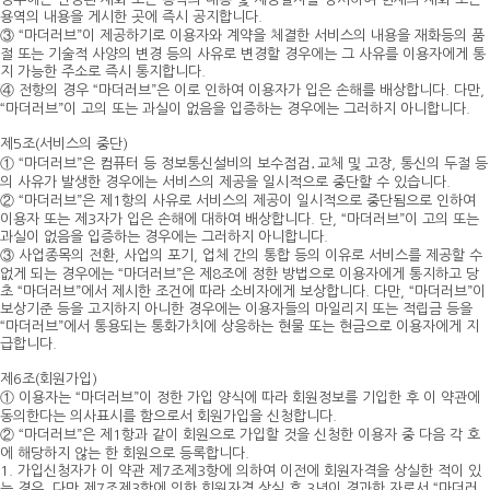
용역의 내용을 게시한 곳에 즉시 공지합니다.
③ “마더러브”이 제공하기로 이용자와 계약을 체결한 서비스의 내용을 재화등의 품
절 또는 기술적 사양의 변경 등의 사유로 변경할 경우에는 그 사유를 이용자에게 통
지 가능한 주소로 즉시 통지합니다.
④ 전항의 경우 “마더러브”은 이로 인하여 이용자가 입은 손해를 배상합니다. 다만,
“마더러브”이 고의 또는 과실이 없음을 입증하는 경우에는 그러하지 아니합니다.
제5조(서비스의 중단)
① “마더러브”은 컴퓨터 등 정보통신설비의 보수점검․교체 및 고장, 통신의 두절 등
의 사유가 발생한 경우에는 서비스의 제공을 일시적으로 중단할 수 있습니다.
② “마더러브”은 제1항의 사유로 서비스의 제공이 일시적으로 중단됨으로 인하여
이용자 또는 제3자가 입은 손해에 대하여 배상합니다. 단, “마더러브”이 고의 또는
과실이 없음을 입증하는 경우에는 그러하지 아니합니다.
③ 사업종목의 전환, 사업의 포기, 업체 간의 통합 등의 이유로 서비스를 제공할 수
없게 되는 경우에는 “마더러브”은 제8조에 정한 방법으로 이용자에게 통지하고 당
초 “마더러브”에서 제시한 조건에 따라 소비자에게 보상합니다. 다만, “마더러브”이
보상기준 등을 고지하지 아니한 경우에는 이용자들의 마일리지 또는 적립금 등을
“마더러브”에서 통용되는 통화가치에 상응하는 현물 또는 현금으로 이용자에게 지
급합니다.
제6조(회원가입)
① 이용자는 “마더러브”이 정한 가입 양식에 따라 회원정보를 기입한 후 이 약관에
동의한다는 의사표시를 함으로서 회원가입을 신청합니다.
② “마더러브”은 제1항과 같이 회원으로 가입할 것을 신청한 이용자 중 다음 각 호
에 해당하지 않는 한 회원으로 등록합니다.
1. 가입신청자가 이 약관 제7조제3항에 의하여 이전에 회원자격을 상실한 적이 있
는 경우, 다만 제7조제3항에 의한 회원자격 상실 후 3년이 경과한 자로서 “마더러