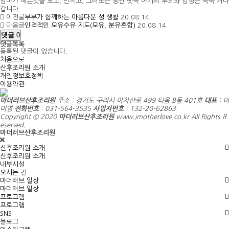
엄마가 예쁜것을 보고, 만지고, 그려보는 동안 뱃속 아기의 두뇌와 감성은 쑥쑥 커나
갑니다.
이전글
부부가 함께하는 아름다운 성 생활
20.08.14
다음글
인격적인 모유수유 지도(모유, 분유혼합)
20.08.14
댓글
0
댓글목록
등록된 댓글이 없습니다.
처음으로
산후조리원 소개
개인정보호정책
이용약관
마더러브산후조리원
주소 : 경기도 구리시 아차산로 499 티움 B동 401호
대표 :
이
미영
전화번호
: 031-564-3535
사업자번호
: 132-20-62863
Copyright © 2020
마더러브산후조리원
www.imotherlove.co.kr All Rights R
eserved.
마더러브산후조리원
산후조리원 소개
산후조리원 소개
내부시설
오시는 길
마더러브 일상
마더러브 일상
프로그램
프로그램
SNS
블로그