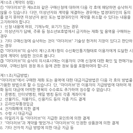
제10조 (계약의 성립)
① “마더러브”은 제9조와 같은 구매신청에 대하여 다음 각 호에 해당하면 승낙하지
않을 수 있습니다. 다만, 미성년자와 계약을 체결하는 경우에는 법정대리인의 동의
를 얻지 못하면 미성년자 본인 또는 법정대리인이 계약을 취소할 수 있다는 내용을
고지하여야 합니다.
1. 신청 내용에 허위, 기재누락, 오기가 있는 경우
2. 미성년자가 담배, 주류 등 청소년보호법에서 금지하는 재화 및 용역을 구매하는
경우
3. 기타 구매신청에 승낙하는 것이 “마더러브” 기술상 현저히 지장이 있다고 판단하
는 경우
② “마더러브”의 승낙이 제12조제1항의 수신확인통지형태로 이용자에게 도달한 시
점에 계약이 성립한 것으로 봅니다.
③ “마더러브”의 승낙의 의사표시에는 이용자의 구매 신청에 대한 확인 및 판매가능
여부, 구매신청의 정정 취소 등에 관한 정보 등을 포함하여야 합니다.
제11조(지급방법)
“마더러브”에서 구매한 재화 또는 용역에 대한 대금지급방법은 다음 각 호의 방법중
가용한 방법으로 할 수 있습니다. 단, “마더러브”은 이용자의 지급방법에 대하여 재
화 등의 대금에 어떠한 명목의 수수료도 추가하여 징수할 수 없습니다.
1. 폰뱅킹, 인터넷뱅킹, 메일 뱅킹 등의 각종 계좌이체
2. 선불카드, 직불카드, 신용카드 등의 각종 카드 결제
3. 온라인무통장입금
4. 전자화폐에 의한 결제
5. 수령 시 대금지급
6. 마일리지 등 “마더러브”이 지급한 포인트에 의한 결제
7. “마더러브”과 계약을 맺었거나 “마더러브”이 인정한 상품권에 의한 결제
8. 기타 전자적 지급 방법에 의한 대금 지급 등