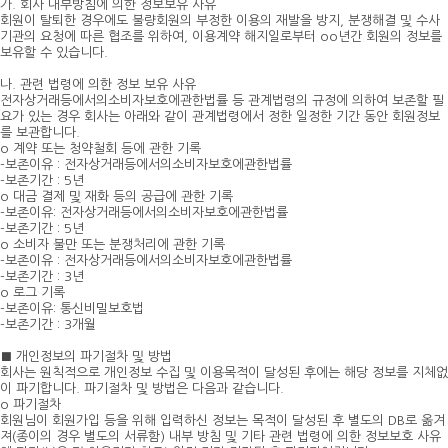
가. 회사 내부방침에 의한 정보보유 사유
회원이 탈퇴한 경우에도 불량회원의 부정한 이용의 재발을 방지, 분쟁해결 및 수사
기관의 요청에 따른 협조를 위하여, 이용계약 해지일로부터 oo년간 회원의 정보를
보유할 수 있습니다.
나. 관련 법령에 의한 정보 보유 사유
전자상거래등에서의소비자보호에관한법률 등 관계법령의 규정에 의하여 보존할 필
요가 있는 경우 회사는 아래와 같이 관계법령에서 정한 일정한 기간 동안 회원정보
를 보관합니다.
o 계약 또는 청약철회 등에 관한 기록
-보존이유 : 전자상거래등에서의소비자보호에관한법률
-보존기간 : 5년
o 대금 결제 및 재화 등의 공급에 관한 기록
-보존이유: 전자상거래등에서의소비자보호에관한법률
-보존기간 : 5년
o 소비자 불만 또는 분쟁처리에 관한 기록
-보존이유 : 전자상거래등에서의소비자보호에관한법률
-보존기간 : 3년
o 로그 기록
-보존이유: 통신비밀보호법
-보존기간 : 3개월
■ 개인정보의 파기절차 및 방법
회사는 원칙적으로 개인정보 수집 및 이용목적이 달성된 후에는 해당 정보를 지체없
이 파기합니다. 파기절차 및 방법은 다음과 같습니다.
o 파기절차
회원님이 회원가입 등을 위해 입력하신 정보는 목적이 달성된 후 별도의 DB로 옮겨
져(종이의 경우 별도의 서류함) 내부 방침 및 기타 관련 법령에 의한 정보보호 사유