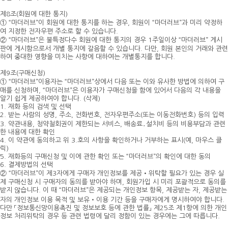
제8조(회원에 대한 통지)
① “마더러브”이 회원에 대한 통지를 하는 경우, 회원이 “마더러브”과 미리 약정하
여 지정한 전자우편 주소로 할 수 있습니다.
② “마더러브”은 불특정다수 회원에 대한 통지의 경우 1주일이상 “마더러브” 게시
판에 게시함으로서 개별 통지에 갈음할 수 있습니다. 다만, 회원 본인의 거래와 관련
하여 중대한 영향을 미치는 사항에 대하여는 개별통지를 합니다.
제9조(구매신청)
① “마더러브”이용자는 “마더러브”상에서 다음 또는 이와 유사한 방법에 의하여 구
매를 신청하며, “마더러브”은 이용자가 구매신청을 함에 있어서 다음의 각 내용을
알기 쉽게 제공하여야 합니다. (삭제)
1. 재화 등의 검색 및 선택
2. 받는 사람의 성명, 주소, 전화번호, 전자우편주소(또는 이동전화번호) 등의 입력
3. 약관내용, 청약철회권이 제한되는 서비스, 배송료․설치비 등의 비용부담과 관련
한 내용에 대한 확인
4. 이 약관에 동의하고 위 3.호의 사항을 확인하거나 거부하는 표시(예, 마우스 클
릭)
5. 재화등의 구매신청 및 이에 관한 확인 또는 “마더러브”의 확인에 대한 동의
6. 결제방법의 선택
② “마더러브”이 제3자에게 구매자 개인정보를 제공•위탁할 필요가 있는 경우 실
제 구매신청 시 구매자의 동의를 받아야 하며, 회원가입 시 미리 포괄적으로 동의를
받지 않습니다. 이 때 “마더러브”은 제공되는 개인정보 항목, 제공받는 자, 제공받는
자의 개인정보 이용 목적 및 보유‧이용 기간 등을 구매자에게 명시하여야 합니다.
다만 「정보통신망이용촉진 및 정보보호 등에 관한 법률」 제25조 제1항에 의한 개인
정보 처리위탁의 경우 등 관련 법령에 달리 정함이 있는 경우에는 그에 따릅니다.