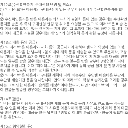
제12조(수신확인통지․구매신청 변경 및 취소)
① “마더러브”은 이용자의 구매신청이 있는 경우 이용자에게 수신확인통지를 합니
다.
② 수신확인통지를 받은 이용자는 의사표시의 불일치 등이 있는 경우에는 수신확인
통지를 받은 후 즉시 구매신청 변경 및 취소를 요청할 수 있고 “마더러브”은 배송 전
에 이용자의 요청이 있는 경우에는 지체 없이 그 요청에 따라 처리하여야 합니다. 다
만 이미 대금을 지불한 경우에는 제15조의 청약철회 등에 관한 규정에 따릅니다.
제13조(재화 등의 공급)
① “마더러브”은 이용자와 재화 등의 공급시기에 관하여 별도의 약정이 없는 이상,
이용자가 청약을 한 날부터 7일 이내에 재화 등을 배송할 수 있도록 주문제작, 포장
등 기타의 필요한 조치를 취합니다. 다만, “마더러브”이 이미 재화 등의 대금의 전부
또는 일부를 받은 경우에는 대금의 전부 또는 일부를 받은 날부터 3영업일 이내에
조치를 취합니다. 이때 “마더러브”은 이용자가 재화 등의 공급 절차 및 진행 사항을
확인할 수 있도록 적절한 조치를 합니다.
② “마더러브”은 이용자가 구매한 재화에 대해 배송수단, 수단별 배송비용 부담자,
수단별 배송기간 등을 명시합니다. 만약 “마더러브”이 약정 배송기간을 초과한 경우
에는 그로 인한 이용자의 손해를 배상하여야 합니다. 다만 “마더러브”이 고의․과실
이 없음을 입증한 경우에는 그러하지 아니합니다.
제14조(환급)
“마더러브”은 이용자가 구매신청한 재화 등이 품절 등의 사유로 인도 또는 제공을
할 수 없을 때에는 지체 없이 그 사유를 이용자에게 통지하고 사전에 재화 등의 대금
을 받은 경우에는 대금을 받은 날부터 3영업일 이내에 환급하거나 환급에 필요한 조
치를 취합니다.
제15조(청약철회 등)