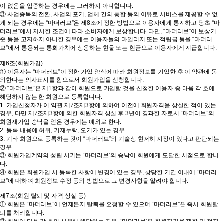
이 없음을 입증하는 경우에는 그러하지 아니합니다.
③ 사업종목의 전환, 사업의 포기, 업체 간의 통합 등의 이유로 서비스를 제공할 수 없
게 되는 경우에는 “마더러브”은 제8조에 정한 방법으로 이용자에게 통지하고 당초 “마
더러브”에서 제시한 조건에 따라 소비자에게 보상합니다. 다만, “마더러브”이 보상기
준 등을 고지하지 아니한 경우에는 이용자들의 마일리지 또는 적립금 등을 “마더러
브”에서 통용되는 통화가치에 상응하는 현물 또는 현금으로 이용자에게 지급합니다.
제6조(회원가입)
① 이용자는 “마더러브”이 정한 가입 양식에 따라 회원정보를 기입한 후 이 약관에 동
의한다는 의사표시를 함으로서 회원가입을 신청합니다.
② “마더러브”은 제1항과 같이 회원으로 가입할 것을 신청한 이용자 중 다음 각 호에
해당하지 않는 한 회원으로 등록합니다.
1. 가입신청자가 이 약관 제7조제3항에 의하여 이전에 회원자격을 상실한 적이 있는
경우, 다만 제7조제3항에 의한 회원자격 상실 후 3년이 경과한 자로서 “마더러브”의
회원재가입 승낙을 얻은 경우에는 예외로 한다.
2. 등록 내용에 허위, 기재누락, 오기가 있는 경우
3. 기타 회원으로 등록하는 것이 “마더러브”의 기술상 현저히 지장이 있다고 판단되는
경우
③ 회원가입계약의 성립 시기는 “마더러브”의 승낙이 회원에게 도달한 시점으로 합니
다.
④ 회원은 회원가입 시 등록한 사항에 변경이 있는 경우, 상당한 기간 이내에 “마더러
브”에 대하여 회원정보 수정 등의 방법으로 그 변경사항을 알려야 합니다.
제7조(회원 탈퇴 및 자격 상실 등)
① 회원은 “마더러브”에 언제든지 탈퇴를 요청할 수 있으며 “마더러브”은 즉시 회원탈
퇴를 처리합니다.