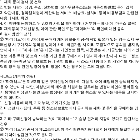
1. 재화 등의 검색 및 선택
2. 받는 사람의 성명, 주소, 전화번호, 전자우편주소(또는 이동전화번호) 등의 입력
3. 약관내용, 청약철회권이 제한되는 서비스, 배송료․설치비 등의 비용부담과 관련한
내용에 대한 확인
4. 이 약관에 동의하고 위 3.호의 사항을 확인하거나 거부하는 표시(예, 마우스 클릭)
5. 재화등의 구매신청 및 이에 관한 확인 또는 “마더러브”의 확인에 대한 동의
6. 결제방법의 선택
② “마더러브”이 제3자에게 구매자 개인정보를 제공•위탁할 필요가 있는 경우 실제 구
매신청 시 구매자의 동의를 받아야 하며, 회원가입 시 미리 포괄적으로 동의를 받지 않
습니다. 이 때 “마더러브”은 제공되는 개인정보 항목, 제공받는 자, 제공받는 자의 개인
정보 이용 목적 및 보유‧이용 기간 등을 구매자에게 명시하여야 합니다. 다만 「정보
통신망이용촉진 및 정보보호 등에 관한 법률」 제25조 제1항에 의한 개인정보 처리위
탁의 경우 등 관련 법령에 달리 정함이 있는 경우에는 그에 따릅니다.
제10조 (계약의 성립)
① “마더러브”은 제9조와 같은 구매신청에 대하여 다음 각 호에 해당하면 승낙하지 않
을 수 있습니다. 다만, 미성년자와 계약을 체결하는 경우에는 법정대리인의 동의를 얻
지 못하면 미성년자 본인 또는 법정대리인이 계약을 취소할 수 있다는 내용을 고지하
여야 합니다.
1. 신청 내용에 허위, 기재누락, 오기가 있는 경우
2. 미성년자가 담배, 주류 등 청소년보호법에서 금지하는 재화 및 용역을 구매하는 경
우
3. 기타 구매신청에 승낙하는 것이 “마더러브” 기술상 현저히 지장이 있다고 판단하는
경우
② “마더러브”의 승낙이 제12조제1항의 수신확인통지형태로 이용자에게 도달한 시점
에 계약이 성립한 것으로 봅니다.