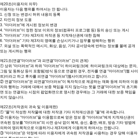
제20조(이용자의 의무)
이용자는 다음 행위를 하여서는 안 됩니다.
1. 신청 또는 변경시 허위 내용의 등록
2. 타인의 정보 도용
3. “마더러브”에 게시된 정보의 변경
4. “마더러브”이 정한 정보 이외의 정보(컴퓨터 프로그램 등) 등의 송신 또는 게시
5. “마더러브” 기타 제3자의 저작권 등 지적재산권에 대한 침해
6. “마더러브” 기타 제3자의 명예를 손상시키거나 업무를 방해하는 행위
7. 외설 또는 폭력적인 메시지, 화상, 음성, 기타 공서양속에 반하는 정보를 몰에 공개
또는 게시하는 행위
제21조(연결“마더러브”과 피연결“마더러브” 간의 관계)
① 상위 “마더러브”과 하위 “마더러브”이 하이퍼링크(예: 하이퍼링크의 대상에는 문자,
그림 및 동화상 등이 포함됨)방식 등으로 연결된 경우, 전자를 연결 “마더러브”(웹 사이
트)이라고 하고 후자를 피연결 “마더러브”(웹사이트)이라고 합니다.
② 연결“마더러브”은 피연결“마더러브”이 독자적으로 제공하는 재화 등에 의하여 이용
자와 행하는 거래에 대해서 보증 책임을 지지 않는다는 뜻을 연결“마더러브”의 초기화
면 또는 연결되는 시점의 팝업화면으로 명시한 경우에는 그 거래에 대한 보증 책임을
지지 않습니다.
제22조(저작권의 귀속 및 이용제한)
① “몰“이 작성한 저작물에 대한 저작권 기타 지적재산권은 ”몰“에 귀속합니다.
② 이용자는 “마더러브”을 이용함으로써 얻은 정보 중 “마더러브”에게 지적재산권이
귀속된 정보를 “마더러브”의 사전 승낙 없이 복제, 송신, 출판, 배포, 방송 기타 방법에
의하여 영리목적으로 이용하거나 제3자에게 이용하게 하여서는 안됩니다.
③ “마더러브”은 약정에 따라 이용자에게 귀속된 저작권을 사용하는 경우 당해 이용자