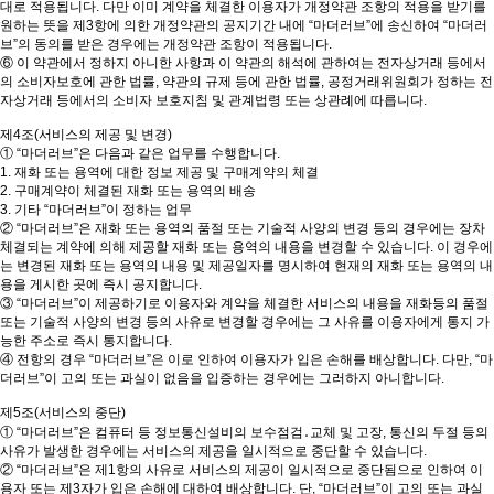
대로 적용됩니다. 다만 이미 계약을 체결한 이용자가 개정약관 조항의 적용을 받기를
원하는 뜻을 제3항에 의한 개정약관의 공지기간 내에 “마더러브”에 송신하여 “마더러
브”의 동의를 받은 경우에는 개정약관 조항이 적용됩니다.
⑥ 이 약관에서 정하지 아니한 사항과 이 약관의 해석에 관하여는 전자상거래 등에서
의 소비자보호에 관한 법률, 약관의 규제 등에 관한 법률, 공정거래위원회가 정하는 전
자상거래 등에서의 소비자 보호지침 및 관계법령 또는 상관례에 따릅니다.
제4조(서비스의 제공 및 변경)
① “마더러브”은 다음과 같은 업무를 수행합니다.
1. 재화 또는 용역에 대한 정보 제공 및 구매계약의 체결
2. 구매계약이 체결된 재화 또는 용역의 배송
3. 기타 “마더러브”이 정하는 업무
② “마더러브”은 재화 또는 용역의 품절 또는 기술적 사양의 변경 등의 경우에는 장차
체결되는 계약에 의해 제공할 재화 또는 용역의 내용을 변경할 수 있습니다. 이 경우에
는 변경된 재화 또는 용역의 내용 및 제공일자를 명시하여 현재의 재화 또는 용역의 내
용을 게시한 곳에 즉시 공지합니다.
③ “마더러브”이 제공하기로 이용자와 계약을 체결한 서비스의 내용을 재화등의 품절
또는 기술적 사양의 변경 등의 사유로 변경할 경우에는 그 사유를 이용자에게 통지 가
능한 주소로 즉시 통지합니다.
④ 전항의 경우 “마더러브”은 이로 인하여 이용자가 입은 손해를 배상합니다. 다만, “마
더러브”이 고의 또는 과실이 없음을 입증하는 경우에는 그러하지 아니합니다.
제5조(서비스의 중단)
① “마더러브”은 컴퓨터 등 정보통신설비의 보수점검․교체 및 고장, 통신의 두절 등의
사유가 발생한 경우에는 서비스의 제공을 일시적으로 중단할 수 있습니다.
② “마더러브”은 제1항의 사유로 서비스의 제공이 일시적으로 중단됨으로 인하여 이
용자 또는 제3자가 입은 손해에 대하여 배상합니다. 단, “마더러브”이 고의 또는 과실