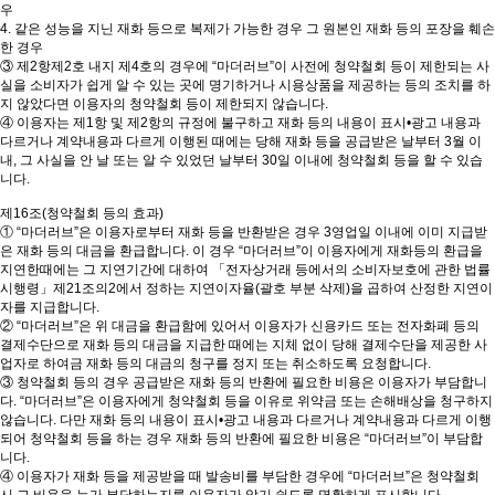
우
4. 같은 성능을 지닌 재화 등으로 복제가 가능한 경우 그 원본인 재화 등의 포장을 훼손
한 경우
③ 제2항제2호 내지 제4호의 경우에 “마더러브”이 사전에 청약철회 등이 제한되는 사
실을 소비자가 쉽게 알 수 있는 곳에 명기하거나 시용상품을 제공하는 등의 조치를 하
지 않았다면 이용자의 청약철회 등이 제한되지 않습니다.
④ 이용자는 제1항 및 제2항의 규정에 불구하고 재화 등의 내용이 표시•광고 내용과
다르거나 계약내용과 다르게 이행된 때에는 당해 재화 등을 공급받은 날부터 3월 이
내, 그 사실을 안 날 또는 알 수 있었던 날부터 30일 이내에 청약철회 등을 할 수 있습
니다.
제16조(청약철회 등의 효과)
① “마더러브”은 이용자로부터 재화 등을 반환받은 경우 3영업일 이내에 이미 지급받
은 재화 등의 대금을 환급합니다. 이 경우 “마더러브”이 이용자에게 재화등의 환급을
지연한때에는 그 지연기간에 대하여 「전자상거래 등에서의 소비자보호에 관한 법률
시행령」제21조의2에서 정하는 지연이자율(괄호 부분 삭제)을 곱하여 산정한 지연이
자를 지급합니다.
② “마더러브”은 위 대금을 환급함에 있어서 이용자가 신용카드 또는 전자화폐 등의
결제수단으로 재화 등의 대금을 지급한 때에는 지체 없이 당해 결제수단을 제공한 사
업자로 하여금 재화 등의 대금의 청구를 정지 또는 취소하도록 요청합니다.
③ 청약철회 등의 경우 공급받은 재화 등의 반환에 필요한 비용은 이용자가 부담합니
다. “마더러브”은 이용자에게 청약철회 등을 이유로 위약금 또는 손해배상을 청구하지
않습니다. 다만 재화 등의 내용이 표시•광고 내용과 다르거나 계약내용과 다르게 이행
되어 청약철회 등을 하는 경우 재화 등의 반환에 필요한 비용은 “마더러브”이 부담합
니다.
④ 이용자가 재화 등을 제공받을 때 발송비를 부담한 경우에 “마더러브”은 청약철회