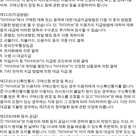
③ “마더러브”의 승낙의 의사표시에는 이용자의 구매 신청에 대한 확인 및 판매가능
여부, 구매신청의 정정 취소 등에 관한 정보 등을 포함하여야 합니다.
제11조(지급방법)
“마더러브”에서 구매한 재화 또는 용역에 대한 대금지급방법은 다음 각 호의 방법중
가용한 방법으로 할 수 있습니다. 단, “마더러브”은 이용자의 지급방법에 대하여 재화
등의 대금에 어떠한 명목의 수수료도 추가하여 징수할 수 없습니다.
1. 폰뱅킹, 인터넷뱅킹, 메일 뱅킹 등의 각종 계좌이체
2. 선불카드, 직불카드, 신용카드 등의 각종 카드 결제
3. 온라인무통장입금
4. 전자화폐에 의한 결제
5. 수령 시 대금지급
6. 마일리지 등 “마더러브”이 지급한 포인트에 의한 결제
7. “마더러브”과 계약을 맺었거나 “마더러브”이 인정한 상품권에 의한 결제
8. 기타 전자적 지급 방법에 의한 대금 지급 등
제12조(수신확인통지․구매신청 변경 및 취소)
① “마더러브”은 이용자의 구매신청이 있는 경우 이용자에게 수신확인통지를 합니다.
② 수신확인통지를 받은 이용자는 의사표시의 불일치 등이 있는 경우에는 수신확인통
지를 받은 후 즉시 구매신청 변경 및 취소를 요청할 수 있고 “마더러브”은 배송 전에 이
용자의 요청이 있는 경우에는 지체 없이 그 요청에 따라 처리하여야 합니다. 다만 이미
대금을 지불한 경우에는 제15조의 청약철회 등에 관한 규정에 따릅니다.
제13조(재화 등의 공급)
① “마더러브”은 이용자와 재화 등의 공급시기에 관하여 별도의 약정이 없는 이상, 이
용자가 청약을 한 날부터 7일 이내에 재화 등을 배송할 수 있도록 주문제작, 포장 등 기
타의 필요한 조치를 취합니다. 다만, “마더러브”이 이미 재화 등의 대금의 전부 또는 일