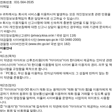
전화번호 : 031-564-3535
이메일 :
o 귀하께서는 회사의 서비스를 이용하시며 발생하는 모든 개인정보보호 관련 민원을
개인정보보호책임자 혹은 담당부서로 신고하실 수 있습니다.
o 회사는 이용자들의 신고사항에 대해 신속하게 충분한 답변을 드릴 것입니다.
o 기타 개인정보침해에 대한 신고나 상담이 필요하신 경우에는 아래 기관에 문의하시
기 바랍니다.
개인정보침해신고센터 (privacy.kisa.or.kr / 국번 없이 118)
대검찰청 사이버범죄수사단 (www.spo.go.kr / 02-3480-2000)
경찰청 사이버안전국 (www.ctrc.go.kr/ 국번 없이 182)
이용안내
×
제1조(목적)
이 약관은 마더러브 산후조리원(이하 “마더러브”이라 한다)에서 제공하는 인터넷 관련
서비스(이하 “서비스”라 한다)를 이용함에 있어 사이버 몰과 이용자의 권리․의무 및 책
임사항을 규정함을 목적으로 합니다.
※「PC통신, 무선 등을 이용하는 전자상거래에 대해서도 그 성질에 반하지 않는 한
이 약관을 준용합니다.」
제2조(정의)
① “마더러브”이란 OO 회사가 재화 또는 용역(이하 “재화 등”이라 함)을 이용자에게 제
공하기 위하여 컴퓨터 등 정보통신설비를 이용하여 재화 등을 거래할 수 있도록 설정
한 가상의 영업장을 말하며, 아울러 사이버몰을 운영하는 사업자의 의미로도 사용합
니다.
② “이용자”란 “마더러브”에 접속하여 이 약관에 따라 “마더러브”이 제공하는 서비스를
받는 회원 및 비회원을 말합니다.