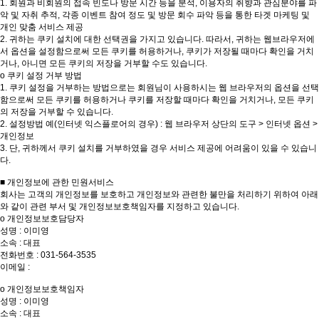
1. 회원과 비회원의 접속 빈도나 방문 시간 등을 분석, 이용자의 취향과 관심분야를 파
악 및 자취 추적, 각종 이벤트 참여 정도 및 방문 회수 파악 등을 통한 타겟 마케팅 및
개인 맞춤 서비스 제공
2. 귀하는 쿠키 설치에 대한 선택권을 가지고 있습니다. 따라서, 귀하는 웹브라우저에
서 옵션을 설정함으로써 모든 쿠키를 허용하거나, 쿠키가 저장될 때마다 확인을 거치
거나, 아니면 모든 쿠키의 저장을 거부할 수도 있습니다.
o 쿠키 설정 거부 방법
1. 쿠키 설정을 거부하는 방법으로는 회원님이 사용하시는 웹 브라우저의 옵션을 선택
함으로써 모든 쿠키를 허용하거나 쿠키를 저장할 때마다 확인을 거치거나, 모든 쿠키
의 저장을 거부할 수 있습니다.
2. 설정방법 예(인터넷 익스플로어의 경우) : 웹 브라우저 상단의 도구 > 인터넷 옵션 >
개인정보
3. 단, 귀하께서 쿠키 설치를 거부하였을 경우 서비스 제공에 어려움이 있을 수 있습니
다.
■ 개인정보에 관한 민원서비스
회사는 고객의 개인정보를 보호하고 개인정보와 관련한 불만을 처리하기 위하여 아래
와 같이 관련 부서 및 개인정보보호책임자를 지정하고 있습니다.
o 개인정보보호담당자
성명 : 이미영
소속 : 대표
전화번호 : 031-564-3535
이메일 :
o 개인정보보호책임자
성명 : 이미영
소속 : 대표