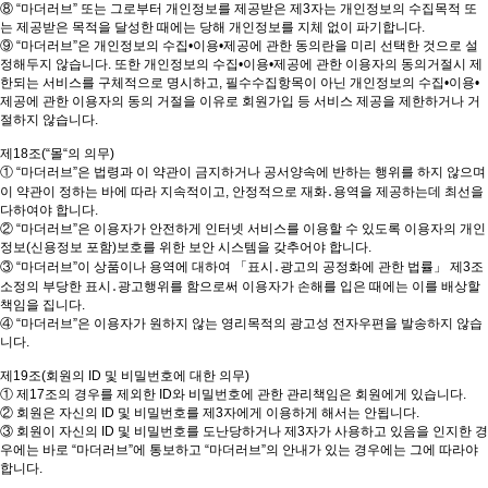
⑧ “마더러브” 또는 그로부터 개인정보를 제공받은 제3자는 개인정보의 수집목적 또
는 제공받은 목적을 달성한 때에는 당해 개인정보를 지체 없이 파기합니다.
⑨ “마더러브”은 개인정보의 수집•이용•제공에 관한 동의란을 미리 선택한 것으로 설
정해두지 않습니다. 또한 개인정보의 수집•이용•제공에 관한 이용자의 동의거절시 제
한되는 서비스를 구체적으로 명시하고, 필수수집항목이 아닌 개인정보의 수집•이용•
제공에 관한 이용자의 동의 거절을 이유로 회원가입 등 서비스 제공을 제한하거나 거
절하지 않습니다.
제18조(“몰“의 의무)
① “마더러브”은 법령과 이 약관이 금지하거나 공서양속에 반하는 행위를 하지 않으며
이 약관이 정하는 바에 따라 지속적이고, 안정적으로 재화․용역을 제공하는데 최선을
다하여야 합니다.
② “마더러브”은 이용자가 안전하게 인터넷 서비스를 이용할 수 있도록 이용자의 개인
정보(신용정보 포함)보호를 위한 보안 시스템을 갖추어야 합니다.
③ “마더러브”이 상품이나 용역에 대하여 「표시․광고의 공정화에 관한 법률」 제3조
소정의 부당한 표시․광고행위를 함으로써 이용자가 손해를 입은 때에는 이를 배상할
책임을 집니다.
④ “마더러브”은 이용자가 원하지 않는 영리목적의 광고성 전자우편을 발송하지 않습
니다.
제19조(회원의 ID 및 비밀번호에 대한 의무)
① 제17조의 경우를 제외한 ID와 비밀번호에 관한 관리책임은 회원에게 있습니다.
② 회원은 자신의 ID 및 비밀번호를 제3자에게 이용하게 해서는 안됩니다.
③ 회원이 자신의 ID 및 비밀번호를 도난당하거나 제3자가 사용하고 있음을 인지한 경
우에는 바로 “마더러브”에 통보하고 “마더러브”의 안내가 있는 경우에는 그에 따라야
합니다.