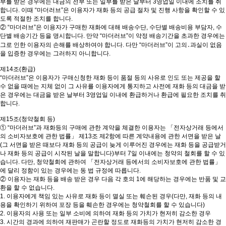
부를 받은 경우에는 대금의 전부 또는 일부를 받은 날부터 3영업일 이내에 조치를 취
합니다. 이때 “마더러브”은 이용자가 재화 등의 공급 절차 및 진행 사항을 확인할 수 있
도록 적절한 조치를 합니다.
② “마더러브”은 이용자가 구매한 재화에 대해 배송수단, 수단별 배송비용 부담자, 수
단별 배송기간 등을 명시합니다. 만약 “마더러브”이 약정 배송기간을 초과한 경우에는
그로 인한 이용자의 손해를 배상하여야 합니다. 다만 “마더러브”이 고의․과실이 없음
을 입증한 경우에는 그러하지 아니합니다.
제14조(환급)
“마더러브”은 이용자가 구매신청한 재화 등이 품절 등의 사유로 인도 또는 제공을 할
수 없을 때에는 지체 없이 그 사유를 이용자에게 통지하고 사전에 재화 등의 대금을 받
은 경우에는 대금을 받은 날부터 3영업일 이내에 환급하거나 환급에 필요한 조치를 취
합니다.
제15조(청약철회 등)
① “마더러브”과 재화등의 구매에 관한 계약을 체결한 이용자는 「전자상거래 등에서
의 소비자보호에 관한 법률」 제13조 제2항에 따른 계약내용에 관한 서면을 받은 날
(그 서면을 받은 때보다 재화 등의 공급이 늦게 이루어진 경우에는 재화 등을 공급받거
나 재화 등의 공급이 시작된 날을 말합니다)부터 7일 이내에는 청약의 철회를 할 수 있
습니다. 다만, 청약철회에 관하여 「전자상거래 등에서의 소비자보호에 관한 법률」
에 달리 정함이 있는 경우에는 동 법 규정에 따릅니다.
② 이용자는 재화 등을 배송 받은 경우 다음 각 호의 1에 해당하는 경우에는 반품 및 교
환을 할 수 없습니다.
1. 이용자에게 책임 있는 사유로 재화 등이 멸실 또는 훼손된 경우(다만, 재화 등의 내
용을 확인하기 위하여 포장 등을 훼손한 경우에는 청약철회를 할 수 있습니다)
2. 이용자의 사용 또는 일부 소비에 의하여 재화 등의 가치가 현저히 감소한 경우
3. 시간의 경과에 의하여 재판매가 곤란할 정도로 재화등의 가치가 현저히 감소한 경