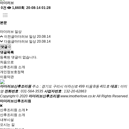
마더러브
0건
1,660회
20-08-14 01:28
본문
마더러브 일상
이전글
마더러브 일상
20.08.14
다음글
마더러브 일상
20.08.14
댓글
0
댓글목록
등록된 댓글이 없습니다.
처음으로
산후조리원 소개
개인정보호정책
이용약관
마더러브산후조리원
주소 : 경기도 구리시 아차산로 499 티움 B동 401호
대표 :
이미
영
전화번호
: 031-564-3535
사업자번호
: 132-20-62863
Copyright © 2020
마더러브산후조리원
www.imotherlove.co.kr All Rights Reserved.
마더러브산후조리원
산후조리원 소개
산후조리원 소개
내부시설
오시는 길