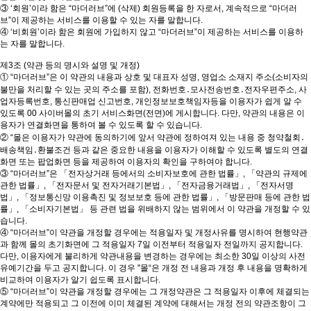
③ ‘회원’이라 함은 “마더러브”에 (삭제) 회원등록을 한 자로서, 계속적으로 “마더러
브”이 제공하는 서비스를 이용할 수 있는 자를 말합니다.
④ ‘비회원’이라 함은 회원에 가입하지 않고 “마더러브”이 제공하는 서비스를 이용하
는 자를 말합니다.
제3조 (약관 등의 명시와 설명 및 개정)
① “마더러브”은 이 약관의 내용과 상호 및 대표자 성명, 영업소 소재지 주소(소비자의
불만을 처리할 수 있는 곳의 주소를 포함), 전화번호․모사전송번호․전자우편주소, 사
업자등록번호, 통신판매업 신고번호, 개인정보보호책임자등을 이용자가 쉽게 알 수
있도록 00 사이버몰의 초기 서비스화면(전면)에 게시합니다. 다만, 약관의 내용은 이
용자가 연결화면을 통하여 볼 수 있도록 할 수 있습니다.
② “몰은 이용자가 약관에 동의하기에 앞서 약관에 정하여져 있는 내용 중 청약철회․
배송책임․환불조건 등과 같은 중요한 내용을 이용자가 이해할 수 있도록 별도의 연결
화면 또는 팝업화면 등을 제공하여 이용자의 확인을 구하여야 합니다.
③ “마더러브”은 「전자상거래 등에서의 소비자보호에 관한 법률」, 「약관의 규제에
관한 법률」, 「전자문서 및 전자거래기본법」, 「전자금융거래법」, 「전자서명
법」, 「정보통신망 이용촉진 및 정보보호 등에 관한 법률」, 「방문판매 등에 관한 법
률」, 「소비자기본법」 등 관련 법을 위배하지 않는 범위에서 이 약관을 개정할 수 있
습니다.
④ “마더러브”이 약관을 개정할 경우에는 적용일자 및 개정사유를 명시하여 현행약관
과 함께 몰의 초기화면에 그 적용일자 7일 이전부터 적용일자 전일까지 공지합니다.
다만, 이용자에게 불리하게 약관내용을 변경하는 경우에는 최소한 30일 이상의 사전
유예기간을 두고 공지합니다. 이 경우 "몰“은 개정 전 내용과 개정 후 내용을 명확하게
비교하여 이용자가 알기 쉽도록 표시합니다.
⑤ “마더러브”이 약관을 개정할 경우에는 그 개정약관은 그 적용일자 이후에 체결되는
계약에만 적용되고 그 이전에 이미 체결된 계약에 대해서는 개정 전의 약관조항이 그