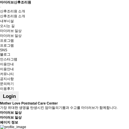
마더러브산후조리원
Toggle
산후조리원 소개
navigation
산후조리원 소개
내부시설
오시는 길
마더러브 일상
마더러브 일상
프로그램
프로그램
SNS
블로그
인스타그램
이용안내
이용안내
커뮤니티
공지사항
문의하기
이용후기
Login
Mother Love Postnatal Care Center
가장 위대한 생명을 탄생시킨 엄마들의기쁨과 수고를 마더러브가 함께합니다.
마더러브 일상
마더러브 일상
페이지 정보