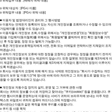
o 위탁업무 내용 : [택배사 위탁 내용]
o 위탁 대상자 : [PG사 이름]
o 위탁업무 내용 : [PG사 위탁 내용]
■ 이용자 및 법정대리인의 권리와 그 행사방법
o 이용자는 언제든지 등록되어 있는 자신의 개인정보를 조회하거나 수정할 수 있으며
가입해지를 요청할 수도 있습니다.
o 이용자들의 개인정보 조회,수정을 위해서는 "개인정보변경"(또는 "회원정보수정"
등)을 가입해지(동의철회)를 위해서는 "회원탈퇴"를 클릭하여 본인 확인 절차를 거치
신 후 직접 열람, 정정 또는 탈퇴가 가능합니다.
o 혹은 개인정보보호책임자에게 서면, 전화 또는 이메일로 연락하시면 지체없이 조치
하겠습니다.
o 귀하가 개인정보의 오류에 대한 정정을 요청하신 경우에는 정정을 완료하기 전까지
당해 개인정보를 이용 또는 제공하지 않습니다. 또한 잘못된 개인정보를 제3자에게 이
미 제공한 경우에는 정정 처리결과를 제3자에게 지체없이 통지하여 정정이 이루어지
도록 하겠습니다.
o 회사는 이용자의 요청에 의해 해지 또는 삭제된 개인정보는 "회사가 수집하는 개인
정보의 보유 및 이용기간"에 명시된 바에 따라 처리하고 그 외의 용도로 열람 또는 이
용할 수 없도록 처리하고 있습니다.
■ 개인정보 자동수집 장치의 설치, 운영 및 그 거부에 관한 사항
회사는 귀하의 정보를 수시로 저장하고 찾아내는 "쿠키(cookie)" 등을 운용합니다. 쿠
키란 웹사이트를 운영하는데 이용되는 서버가 귀하의 브라우저에 보내는 아주 작은
텍스트 파일로서 귀하의 컴퓨터 하드디스크에 저장됩니다.
회사은(는) 다음과 같은 목적을 위해 쿠키를 사용합니다.
o 쿠키 등 사용 목적