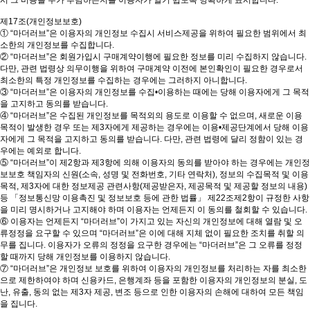
시 그 비용을 누가 부담하는지를 이용자가 알기 쉽도록 명확하게 표시합니다.
제17조(개인정보보호)
① “마더러브”은 이용자의 개인정보 수집시 서비스제공을 위하여 필요한 범위에서 최
소한의 개인정보를 수집합니다.
② “마더러브”은 회원가입시 구매계약이행에 필요한 정보를 미리 수집하지 않습니다.
다만, 관련 법령상 의무이행을 위하여 구매계약 이전에 본인확인이 필요한 경우로서
최소한의 특정 개인정보를 수집하는 경우에는 그러하지 아니합니다.
③ “마더러브”은 이용자의 개인정보를 수집•이용하는 때에는 당해 이용자에게 그 목적
을 고지하고 동의를 받습니다.
④ “마더러브”은 수집된 개인정보를 목적외의 용도로 이용할 수 없으며, 새로운 이용
목적이 발생한 경우 또는 제3자에게 제공하는 경우에는 이용•제공단계에서 당해 이용
자에게 그 목적을 고지하고 동의를 받습니다. 다만, 관련 법령에 달리 정함이 있는 경
우에는 예외로 합니다.
⑤ “마더러브”이 제2항과 제3항에 의해 이용자의 동의를 받아야 하는 경우에는 개인정
보보호 책임자의 신원(소속, 성명 및 전화번호, 기타 연락처), 정보의 수집목적 및 이용
목적, 제3자에 대한 정보제공 관련사항(제공받은자, 제공목적 및 제공할 정보의 내용)
등 「정보통신망 이용촉진 및 정보보호 등에 관한 법률」 제22조제2항이 규정한 사항
을 미리 명시하거나 고지해야 하며 이용자는 언제든지 이 동의를 철회할 수 있습니다.
⑥ 이용자는 언제든지 “마더러브”이 가지고 있는 자신의 개인정보에 대해 열람 및 오
류정정을 요구할 수 있으며 “마더러브”은 이에 대해 지체 없이 필요한 조치를 취할 의
무를 집니다. 이용자가 오류의 정정을 요구한 경우에는 “마더러브”은 그 오류를 정정
할 때까지 당해 개인정보를 이용하지 않습니다.
⑦ “마더러브”은 개인정보 보호를 위하여 이용자의 개인정보를 처리하는 자를 최소한
으로 제한하여야 하며 신용카드, 은행계좌 등을 포함한 이용자의 개인정보의 분실, 도
난, 유출, 동의 없는 제3자 제공, 변조 등으로 인한 이용자의 손해에 대하여 모든 책임
을 집니다.