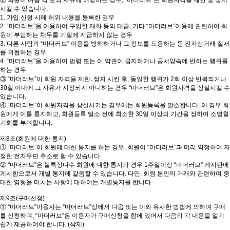
② 회원이 다음 각 호의 사유에 해당하는 경우, “마더러브”은 회원자격을 제한 및 정지
시킬 수 있습니다.
1. 가입 신청 시에 허위 내용을 등록한 경우
2. “마더러브”을 이용하여 구입한 재화 등의 대금, 기타 “마더러브”이용에 관련하여 회
원이 부담하는 채무를 기일에 지급하지 않는 경우
3. 다른 사람의 “마더러브” 이용을 방해하거나 그 정보를 도용하는 등 전자상거래 질서
를 위협하는 경우
4. “마더러브”을 이용하여 법령 또는 이 약관이 금지하거나 공서양속에 반하는 행위를
하는 경우
③ “마더러브”이 회원 자격을 제한․정지 시킨 후, 동일한 행위가 2회 이상 반복되거나
30일 이내에 그 사유가 시정되지 아니하는 경우 “마더러브”은 회원자격을 상실시킬 수
있습니다.
④ “마더러브”이 회원자격을 상실시키는 경우에는 회원등록을 말소합니다. 이 경우 회
원에게 이를 통지하고, 회원등록 말소 전에 최소한 30일 이상의 기간을 정하여 소명할
기회를 부여합니다.
제8조(회원에 대한 통지)
① “마더러브”이 회원에 대한 통지를 하는 경우, 회원이 “마더러브”과 미리 약정하여 지
정한 전자우편 주소로 할 수 있습니다.
② “마더러브”은 불특정다수 회원에 대한 통지의 경우 1주일이상 “마더러브” 게시판에
게시함으로서 개별 통지에 갈음할 수 있습니다. 다만, 회원 본인의 거래와 관련하여 중
대한 영향을 미치는 사항에 대하여는 개별통지를 합니다.
제9조(구매신청)
① “마더러브”이용자는 “마더러브”상에서 다음 또는 이와 유사한 방법에 의하여 구매
를 신청하며, “마더러브”은 이용자가 구매신청을 함에 있어서 다음의 각 내용을 알기
쉽게 제공하여야 합니다. (삭제)